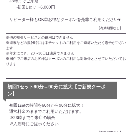
23時までご来店
→初回1セット6,000円
リピーター様もOK◎お得なクーポンを是非ご利用ください♥
【有効期限なし】
※他の割引サービスとの併用はできません
※週末などの混雑時には本チケットのご利用をご遠慮いただく場合がござい
ます
※年末につき、20〜30日は適用できません
※同伴でご来店のお客様はクーポンのご利用は対象外とさせていただいてお
ります
初回1セット60分→90分に拡大【ご新規クーポ
ン】
初回1setの時間を60分から90分に拡大！
通常料金のままでご利用いただけます。
※23時までご来店の場合
※入店時にご提示ください