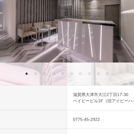
◆
◇
◇
◇
◇
◇
◇
◇
◇
◇
滋賀県大津市大江2丁目17-30
ベイビービル1F（旧アイビーハ
0775-45-2922